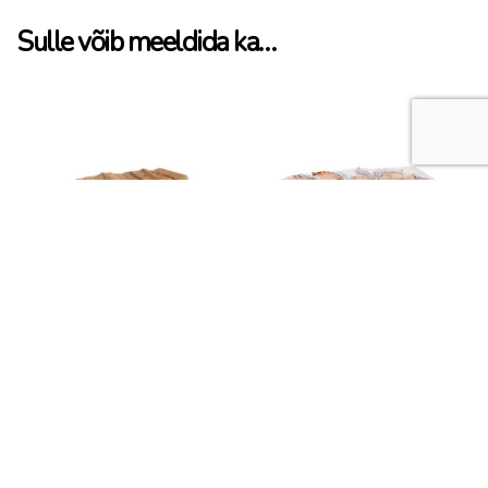
Sulle võib meeldida ka…
Süütepulgad 10 L
Kaminapuu võrkkotis 40 L
LOE ROHKEM
LOE ROHKEM