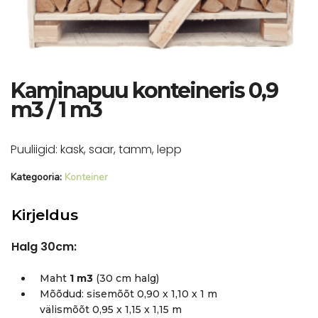
Kaminapuu konteineris 0,9
m3 / 1 m3
Puuliigid: kask, saar, tamm, lepp
Kategooria:
Konteiner
Kirjeldus
Halg 30cm:
Maht
1 m3
(30 cm halg)
Mõõdud: sisemõõt 0,90 x 1,10 x 1 m
välismõõt 0,95 x 1,15 x 1,15 m