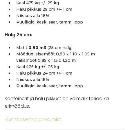
Kaal 475 kg +/- 25 kg
Halu pikkus 29 cm +/- 1 cm
Niiskus alla 18%
Puuliigid: kask, saar, tamm, lepp
Halg 25 cm:
Maht
0,90 m3
(25 cm halg)
Mõõdud: sisemõõt 0,80 x 1,10 x 1,05 m
välismõõt 0,85 x 1,15 x 1,20 m
Kaal 425 kg +/- 25 kg
Halu pikkus 24 cm +/- 1 cm
Niiskus alla 18%
Puuliigid: kask, saar, tamm, lepp
Konteinerit ja halu pikkust on võimalik tellida ka
erimõõdus.
Küsi täpsemat pakkumist.