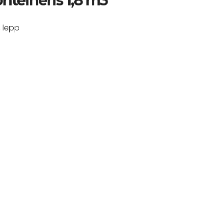
teineris 1,8 m3
, lepp