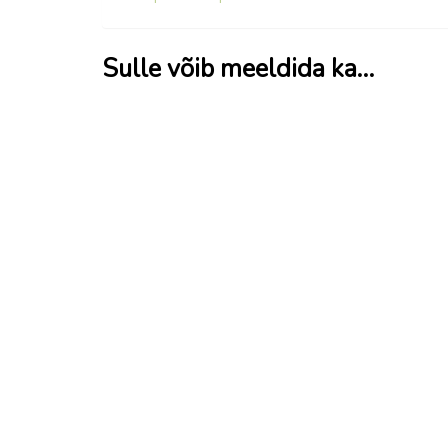
Sulle võib meeldida ka…
Kaminapuu võrkkotis 25 L
Kaminap
LOE ROHKEM
LOE