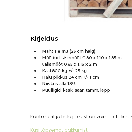
Kirjeldus
Maht
1,8 m3
(25 cm halg)
Mõõdud: sisemõõt 0,80 x 1,10 x 1,85 m
välismõõt 0,85 x 1,15 x 2 m
Kaal 800 kg +/- 25 kg
Halu pikkus 24 cm +/- 1 cm
Niiskus alla 18%
Puuliigid: kask, saar, tamm, lepp
Konteinerit ja halu pikkust on võimalik tellid
Küsi täpsemat pakkumist.