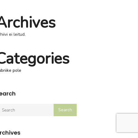
Archives
hiivi ei leitud.
Categories
briike pole
earch
rchives