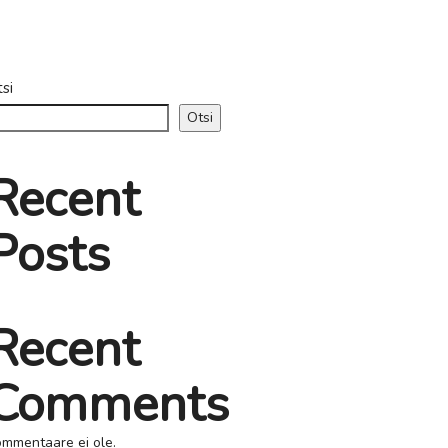
si
Otsi
Recent
Posts
Recent
Comments
mmentaare ei ole.