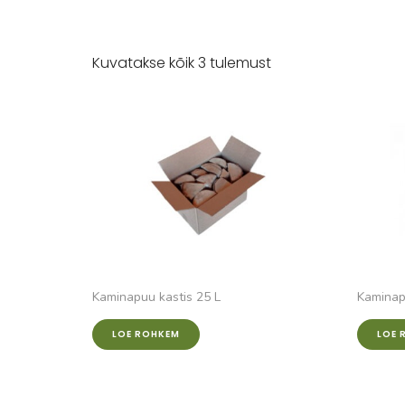
Kuvatakse kõik 3 tulemust
Kaminapuu kastis 25 L
Kaminap
LOE ROHKEM
LOE 