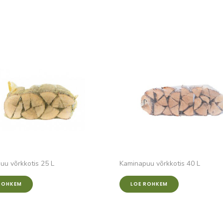
uu võrkkotis 25 L
Kaminapuu võrkkotis 40 L
ROHKEM
LOE ROHKEM